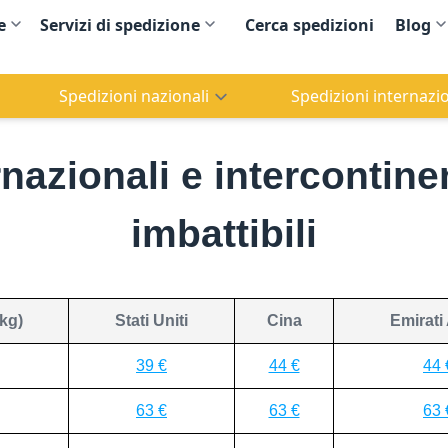
e
Servizi di spedizione
Cerca spedizioni
Blog
Spedizioni nazionali
Spedizioni internazio
nazionali e intercontinent
imbattibili
kg)
Stati Uniti
Cina
Emirati
39 €
44 €
44 
63 €
63 €
63 