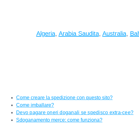
Algeria
,
Arabia Saudita
,
Australia
,
Bah
Come creare la spedizione con questo sito?
Come imballare?
Devo pagare oneri doganali se spedisco extra-cee?
Sdoganamento merce: come funziona?