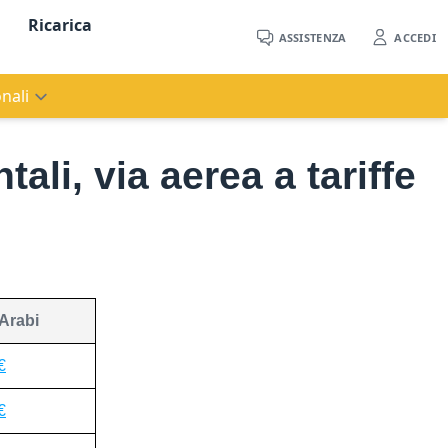
Ricarica
ASSISTENZA
ACCEDI
nali
ali, via aerea a tariffe
 Arabi
€
€