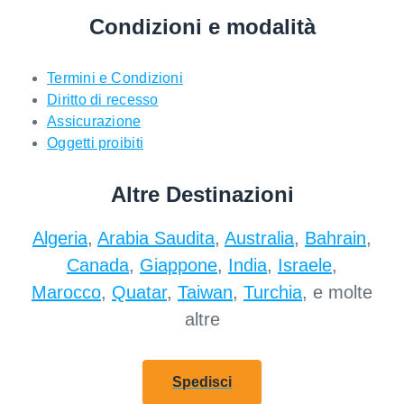
Condizioni e modalità
Termini e Condizioni
Diritto di recesso
Assicurazione
Oggetti proibiti
Altre Destinazioni
Algeria
,
Arabia Saudita
,
Australia
,
Bahrain
,
Canada
,
Giappone
,
India
,
Israele
,
Marocco
,
Quatar
,
Taiwan
,
Turchia
, e molte
altre
Spedisci