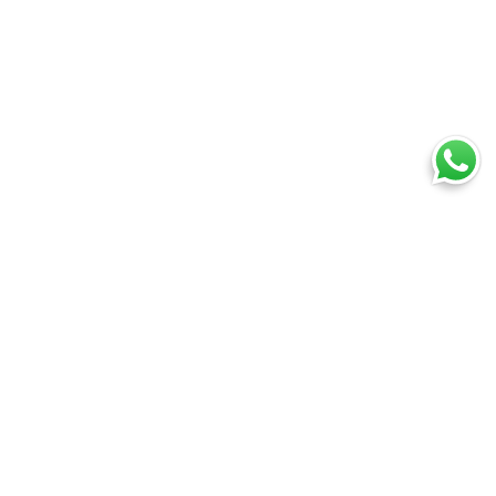
Ti trovi in:
SpedireSubito
Servizio Espresso Internazionale
Cosa puoi spedire
Spedire un pacco
Spedire una busta