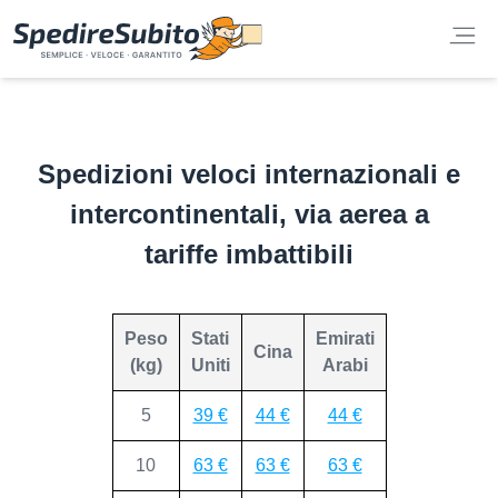
Spedizioni veloci internazionali e
intercontinentali, via aerea a
tariffe imbattibili
Peso
Stati
Emirati
Cina
(kg)
Uniti
Arabi
5
39 €
44 €
44 €
10
63 €
63 €
63 €