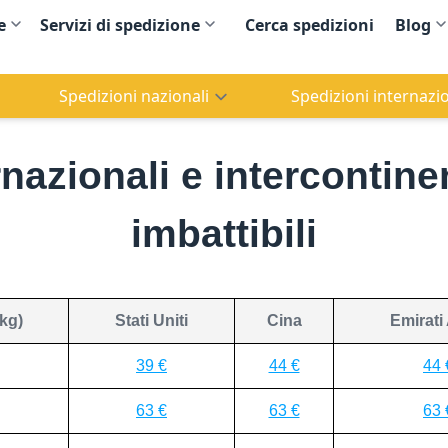
e
Servizi di spedizione
Cerca spedizioni
Blog
Spedizioni nazionali
Spedizioni internazio
nazionali e intercontinent
imbattibili
kg)
Stati Uniti
Cina
Emirati
39 €
44 €
44 
63 €
63 €
63 