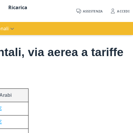
Ricarica
ASSISTENZA
ACCEDI
nali
ali, via aerea a tariffe
 Arabi
€
€