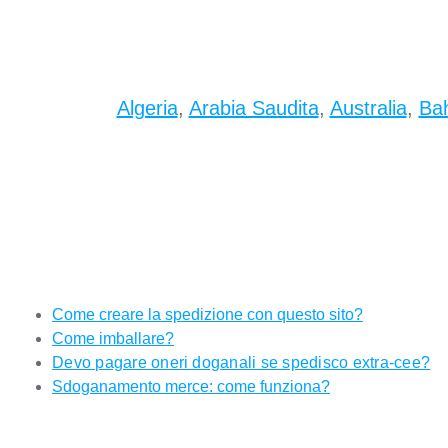
Algeria
,
Arabia Saudita
,
Australia
,
Bah
Come creare la spedizione con questo sito?
Come imballare?
Devo pagare oneri doganali se spedisco extra-cee?
Sdoganamento merce: come funziona?