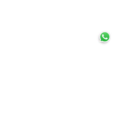
Ti trovi in:
SpedireSubito
Servizio Espresso Internazionale
Cosa puoi spedire
Spedire un pacco
Spedire una busta