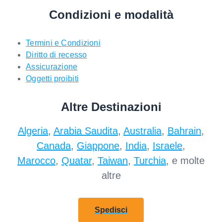
Condizioni e modalità
Termini e Condizioni
Diritto di recesso
Assicurazione
Oggetti proibiti
Altre Destinazioni
Algeria
,
Arabia Saudita
,
Australia
,
Bahrain
,
Canada
,
Giappone
,
India
,
Israele
,
Marocco
,
Quatar
,
Taiwan
,
Turchia
, e molte
altre
Spedisci