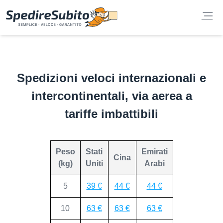
Spedizioni veloci internazionali e
intercontinentali, via aerea a
tariffe imbattibili
Peso
Stati
Emirati
Cina
(kg)
Uniti
Arabi
5
39 €
44 €
44 €
10
63 €
63 €
63 €