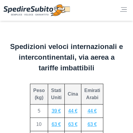
Spedizioni veloci internazionali e
intercontinentali, via aerea a
tariffe imbattibili
Peso
Stati
Emirati
Cina
(kg)
Uniti
Arabi
5
39 €
44 €
44 €
10
63 €
63 €
63 €