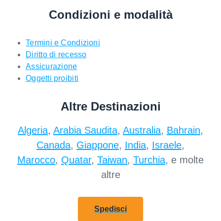
Condizioni e modalità
Termini e Condizioni
Diritto di recesso
Assicurazione
Oggetti proibiti
Altre Destinazioni
Algeria
,
Arabia Saudita
,
Australia
,
Bahrain
,
Canada
,
Giappone
,
India
,
Israele
,
Marocco
,
Quatar
,
Taiwan
,
Turchia
, e molte
altre
Spedisci