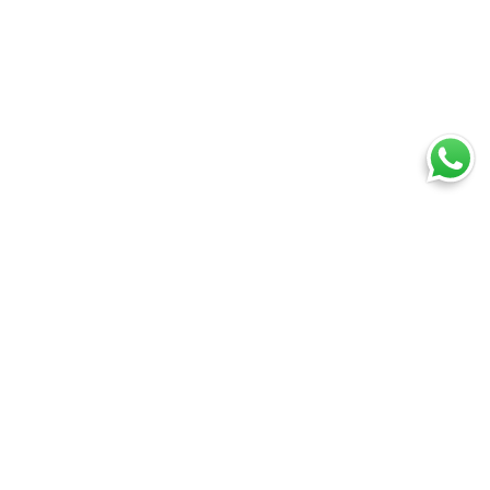
Ti trovi in:
SpedireSubito
Servizio Espresso Internazionale
Cosa puoi spedire
Spedire un pacco
Spedire una busta