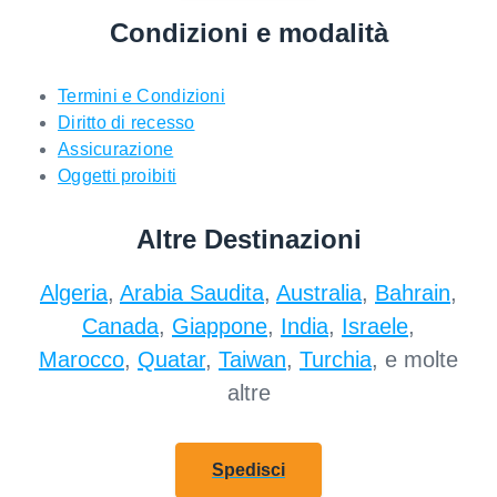
Condizioni e modalità
Termini e Condizioni
Diritto di recesso
Assicurazione
Oggetti proibiti
Altre Destinazioni
Algeria
,
Arabia Saudita
,
Australia
,
Bahrain
,
Canada
,
Giappone
,
India
,
Israele
,
Marocco
,
Quatar
,
Taiwan
,
Turchia
, e molte
altre
Spedisci