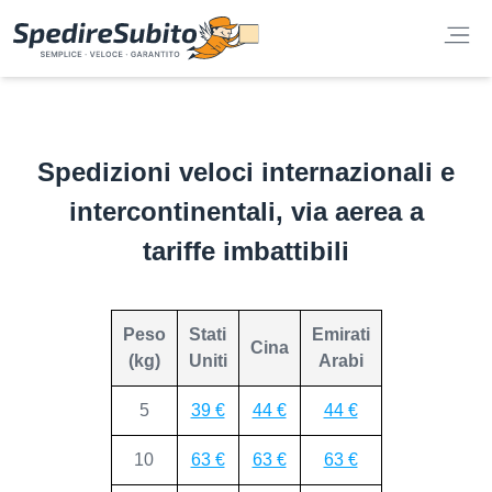
Spedizioni veloci internazionali e
intercontinentali, via aerea a
tariffe imbattibili
Peso
Stati
Emirati
Cina
(kg)
Uniti
Arabi
5
39 €
44 €
44 €
10
63 €
63 €
63 €