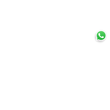
Ti trovi in:
SpedireSubito
Servizio Espresso Internazionale
Cosa puoi spedire
Spedire un pacco
Spedire una busta