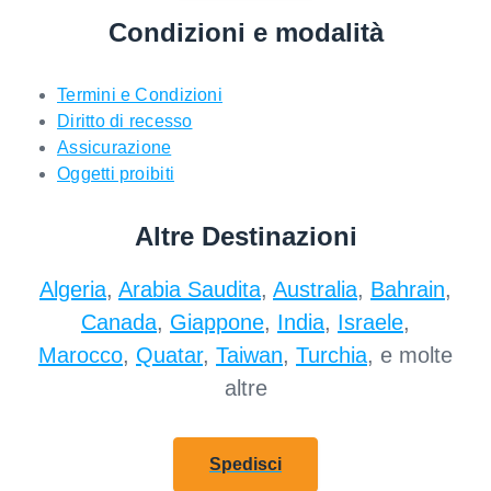
Condizioni e modalità
Termini e Condizioni
Diritto di recesso
Assicurazione
Oggetti proibiti
Altre Destinazioni
Algeria
,
Arabia Saudita
,
Australia
,
Bahrain
,
Canada
,
Giappone
,
India
,
Israele
,
Marocco
,
Quatar
,
Taiwan
,
Turchia
, e molte
altre
Spedisci