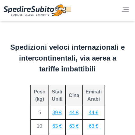
Spedizioni veloci internazionali e
intercontinentali, via aerea a
tariffe imbattibili
Peso
Stati
Emirati
Cina
(kg)
Uniti
Arabi
5
39 €
44 €
44 €
10
63 €
63 €
63 €