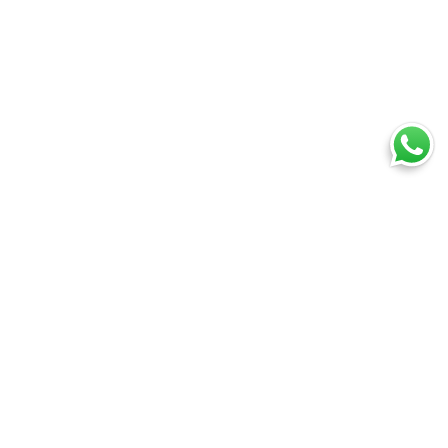
Ti trovi in:
SpedireSubito
Servizio Espresso Internazionale
Cosa puoi spedire
Spedire un pacco
Spedire una busta