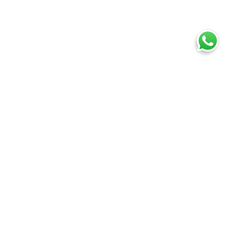
Ti trovi in:
SpedireSubito
Cerca punti di consegna
Cerca Fedex Locations
Cosa puoi spedire
Spedire un pacco
Spedire una busta