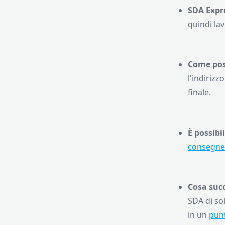
SDA Expre
quindi la
Come poss
l'indirizz
finale.
È possibi
consegne i
Cosa suc
SDA di so
in un
punt