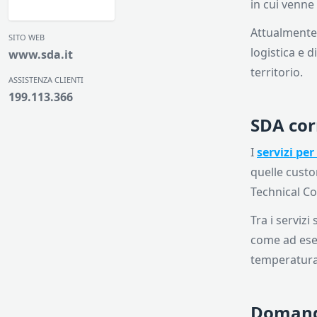
in cui venne
Attualmente
SITO WEB
logistica e d
www.sda.it
territorio.
ASSISTENZA CLIENTI
199.113.366
SDA corr
I
servizi per
quelle custo
Technical Co
Tra i serviz
come ad esemp
temperatura 
Domand