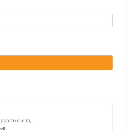
pporto clienti,
rdì
,