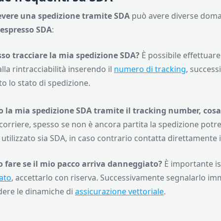
evere una spedizione tramite SDA
può avere diverse domand
e espresso SDA
:
so tracciare la mia spedizione SDA?
È possibile effettuar
lla rintracciabilità inserendo il
numero di tracking
, success
to lo stato di spedizione.
 la mia spedizione SDA tramite il tracking number, cosa
 corriere, spesso se non è ancora partita la spedizione potre
e utilizzato sia SDA, in caso contrario contatta direttamente
 fare se il mio pacco arriva danneggiato?
È importante i
ato
, accettarlo con riserva. Successivamente segnalarlo i
ere le dinamiche di
assicurazione vettoriale
.