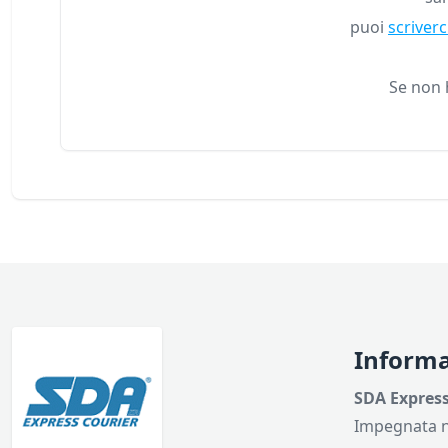
puoi
scriverc
Se non 
Informa
SDA Express
Impegnata ne