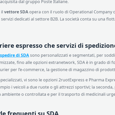
 acquisita dal gruppo Poste Italiane.
 il
vettore SDA
opera con il ruolo di Operational Company de
i servizi dedicati al settore B2B. La società conta su una flot
iere espresso che servizi di spedizion
 spedire di SDA
sono personalizzati e segmentati, per soddisf
mizzate, fino alle opzioni extranetwork, SDA è in grado di f
urier per l’e-commerce, la gestione di magazzino di prodotti 
i specializzati, vi sono le opzioni 2ruotExpress e Pharma Expr
io i veicoli a due ruote o gli attrezzi sportivi; la seconda, 
ambiente o controllata e per il trasporto di medicinali urge
e frequenti su SDA