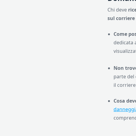
Chi deve
ric
sul corrier
Come pos
dedicata a
visualizza
Non trovo
parte del
il corrier
Cosa devo
danneggi
comprend