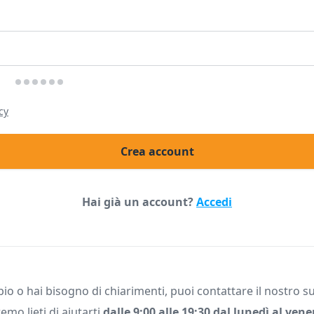
cy
Crea account
Hai già un account?
Accedi
io o hai bisogno di chiarimenti, puoi contattare il nostro su
emo lieti di aiutarti
dalle 9:00 alle 19:30 dal lunedì al vene