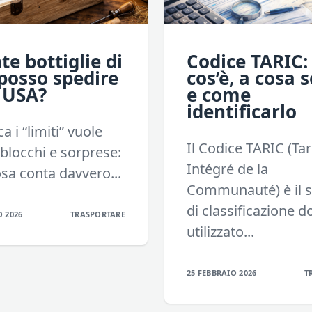
e bottiglie di
Codice TARIC:
posso spedire
cos’è, a cosa 
 USA?
e come
identificarlo
a i “limiti” vuole
Il Codice TARIC (Tar
 blocchi e sorprese:
Intégré de la
sa conta davvero...
Communauté) è il 
di classificazione 
O 2026
TRASPORTARE
utilizzato...
25 FEBBRAIO 2026
T