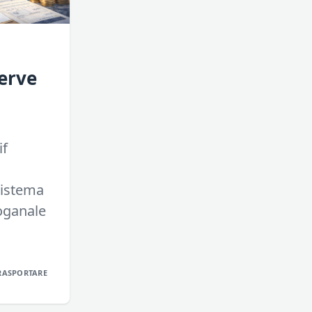
serve
if
sistema
doganale
RASPORTARE