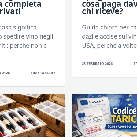
a completa
cosa paga da
rivati
chi riceve?
cosa significa
Guida chiara per ca
 spedire vino negli
dazi e accise sul vi
niti: perché non è
USA, perché a volte.
25 FEBBRAIO 2026
T
O 2026
TRASPORTARE