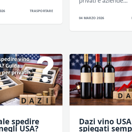
privati e aziende...
026
TRASPORTARE
04 MARZO 2026
ale spedire
Dazi vino USA
negli USA?
spiegati sempl