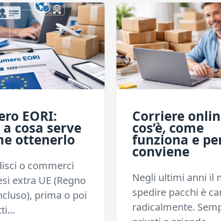
ro EORI:
Corriere onlin
, a cosa serve
cos’è, come
me ottenerlo
funziona e pe
conviene
disci o commerci
Negli ultimi anni il
si extra UE (Regno
spedire pacchi è c
ncluso), prima o poi
radicalmente. Semp
i...