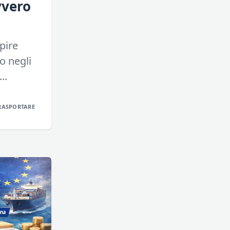
vvero
pire
no negli
..
RASPORTARE