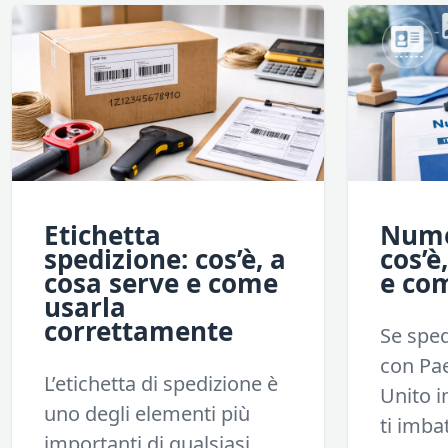
Etichetta
Nume
spedizione: cos’è, a
cos’è
cosa serve e come
e co
usarla
correttamente
Se spe
con Pae
L’etichetta di spedizione è
Unito i
uno degli elementi più
ti imbatt
importanti di qualsiasi