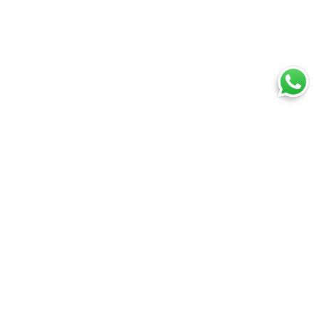
i
Assistenza
ondizioni
Assistenza clienti
ecesso
Whatsapp
cy
Domande frequenti
cy
Registrati
ne vettoriale