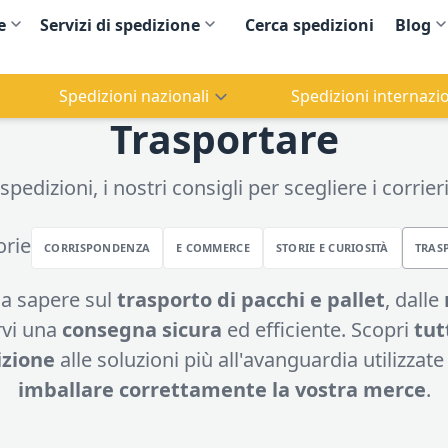
e
Servizi di spedizione
Cerca spedizioni
Blog
Spedizioni nazionali
Spedizioni internazio
Trasportare
pedizioni, i nostri consigli per scegliere i corrieri,
orie
CORRISPONDENZA
E COMMERCE
STORIE E CURIOSITÀ
TRAS
 da sapere sul
trasporto di pacchi e pallet
, dalle
rvi una
consegna sicura
ed efficiente. Scopri
tut
izione
alle soluzioni più all'avanguardia utilizzat
imballare correttamente la vostra merce
.