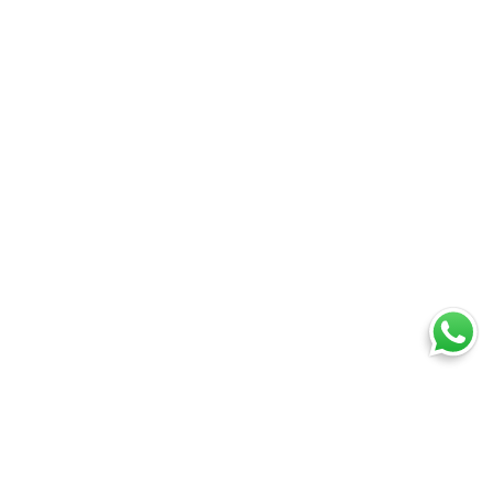
Ti trovi in:
SpedireSubito
Blog
Corriere online: cos’è, come funziona e perché conviene