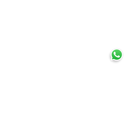
Ti trovi in:
SpedireSubito
Corriere espresso: confronta tutti i corrieri su prezzi e tempi
Spedire con FedEx: come fare
FedEx Europe First
Cosa puoi spedire