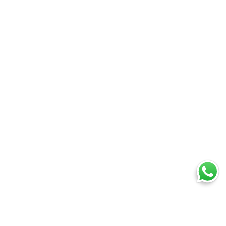
Ti trovi in:
SpedireSubito