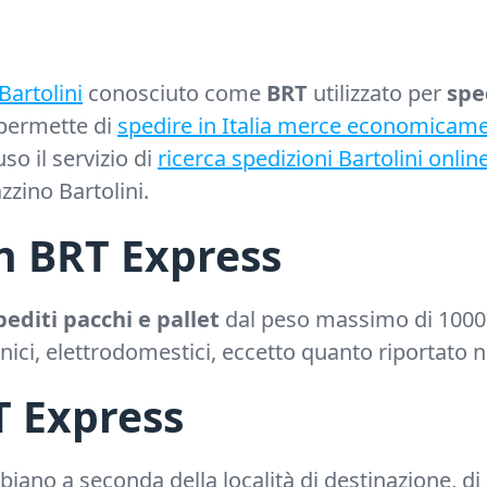
Bartolini
conosciuto come
BRT
utilizzato per
spe
 permette di
spedire in Italia merce economicam
o il servizio di
ricerca spedizioni Bartolini onlin
zzino Bartolini.
on BRT Express
editi pacchi e pallet
dal peso massimo di 1000 K
tronici, elettrodomestici, eccetto quanto riportato 
T Express
iano a seconda della località di destinazione, di