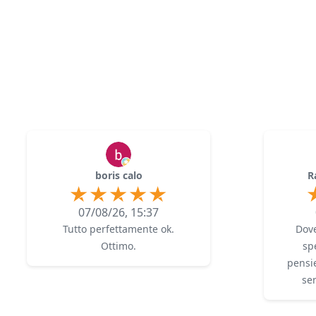
boris calo
R
07/08/26, 15:37
Tutto perfettamente ok.
Dove
Ottimo.
sp
pensie
se