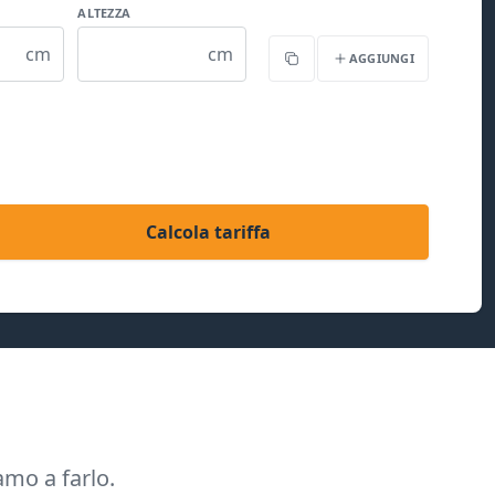
ALTEZZA
cm
cm
AGGIUNGI
Copia
Calcola tariffa
amo a farlo.