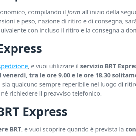
conomico, compilando il
form
all'inizio della seg
nsioni e peso, nazione di ritiro e di consegna, sar
uivalente con incluso il ritiro e la consegna a dom
 Express
 spedizione
, e vuoi utilizzare il
servizio BRT Expre
al venerdì, tra le ore 9.00 e le ore 18.30 solit
sia qualcuno sempre reperibile nel luogo di ritiro i
 né richiedere il preavviso telefonico.
BRT Express
ere BRT
, e vuoi scoprire quando è prevista la
con