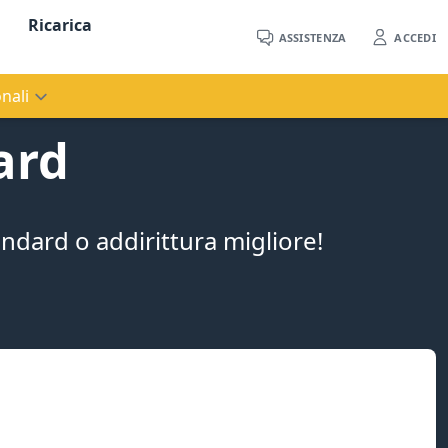
Ricarica
ASSISTENZA
ACCEDI
nali
ard
ndard o addirittura migliore!