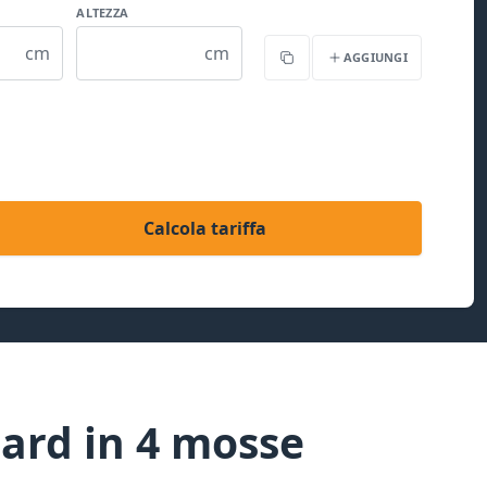
ALTEZZA
cm
cm
AGGIUNGI
Copia
Calcola tariffa
dard in 4 mosse