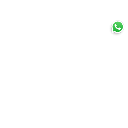
Ti trovi in:
SpedireSubito
Landing Europa 2025 - v3
Cosa puoi spedire
Spedire un pacco
Spedire una busta
Spedire un pallet