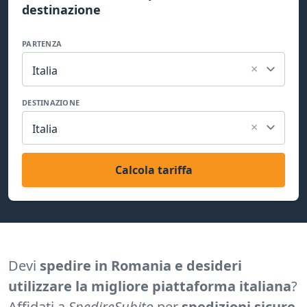
destinazione
PARTENZA
×
Italia
DESTINAZIONE
×
Italia
Calcola tariffa
Devi
spedire in Romania e desideri
utilizzare la migliore piattaforma italiana
?
Affidati a
SpedireSubito
per
spedizioni sicure