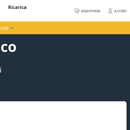
Ricarica
ASSISTENZA
ACCEDI
nali
cco
i