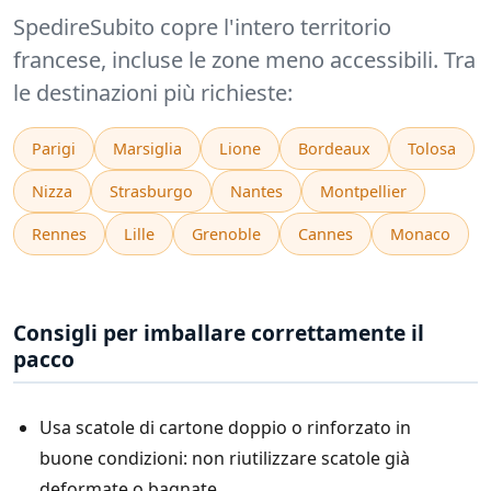
SpedireSubito copre l'intero territorio
francese, incluse le zone meno accessibili. Tra
le destinazioni più richieste:
Parigi
Marsiglia
Lione
Bordeaux
Tolosa
Nizza
Strasburgo
Nantes
Montpellier
Rennes
Lille
Grenoble
Cannes
Monaco
Consigli per imballare correttamente il
pacco
Usa scatole di cartone doppio o rinforzato in
buone condizioni: non riutilizzare scatole già
deformate o bagnate.