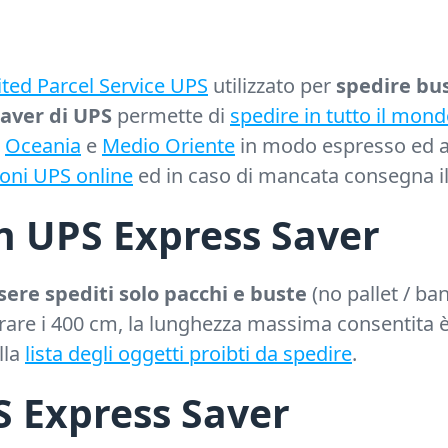
ted Parcel Service UPS
utilizzato per
spedire bus
Saver di UPS
permette di
spedire in tutto il mon
,
Oceania
e
Medio Oriente
in modo espresso ed a c
ioni UPS online
ed in caso di mancata consegna il
on UPS Express Saver
ere spediti solo pacchi e buste
(no pallet / ba
rare i 400 cm, la lunghezza massima consentita è
lla
lista degli oggetti proibti da spedire
.
 Express Saver