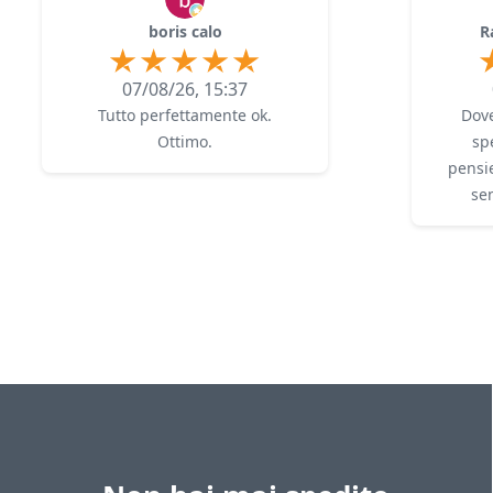
boris calo
R
07/08/26, 15:37
Tutto perfettamente ok.
Dove
Ottimo.
sp
pensie
se