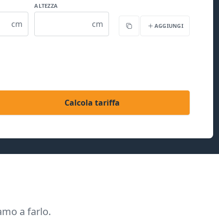
ALTEZZA
cm
cm
AGGIUNGI
Copia
Calcola tariffa
amo a farlo.