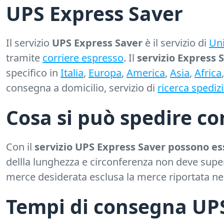
UPS Express Saver
Il servizio
UPS Express Saver
è il servizio di
Uni
tramite
corriere espresso
. Il
servizio Express 
specifico in
Italia
,
Europa
,
America
,
Asia
,
Africa
consegna a domicilio, servizio di
ricerca spediz
Cosa si può spedire c
Con il
servizio UPS Express Saver possono ess
dellla lunghezza e circonferenza non deve supe
merce desiderata esclusa la merce riportata ne
Tempi di consegna UPS