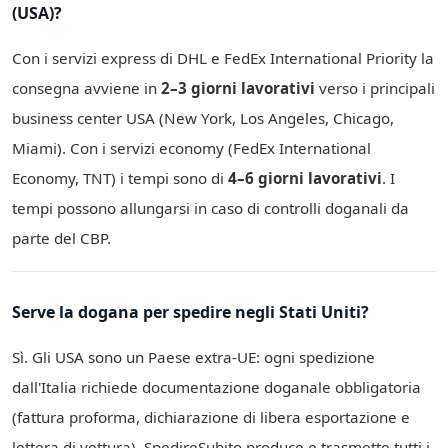
(USA)?
Con i servizi express di DHL e FedEx International Priority la
consegna avviene in
2–3 giorni lavorativi
verso i principali
business center USA (New York, Los Angeles, Chicago,
Miami). Con i servizi economy (FedEx International
Economy, TNT) i tempi sono di
4–6 giorni lavorativi
. I
tempi possono allungarsi in caso di controlli doganali da
parte del CBP.
Serve la dogana per spedire negli Stati Uniti?
Sì. Gli USA sono un Paese extra-UE: ogni spedizione
dall'Italia richiede documentazione doganale obbligatoria
(fattura proforma, dichiarazione di libera esportazione e
lettera di vettura). SpedireSubito produce e trasmette tutti i