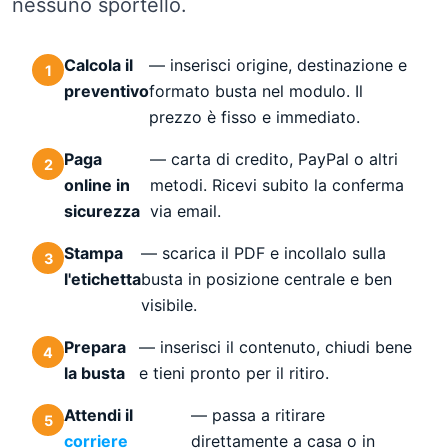
nessuno sportello.
Calcola il
— inserisci origine, destinazione e
preventivo
formato busta nel modulo. Il
prezzo è fisso e immediato.
Paga
— carta di credito, PayPal o altri
online in
metodi. Ricevi subito la conferma
sicurezza
via email.
Stampa
— scarica il PDF e incollalo sulla
l'etichetta
busta in posizione centrale e ben
visibile.
Prepara
— inserisci il contenuto, chiudi bene
la busta
e tieni pronto per il ritiro.
Attendi il
— passa a ritirare
corriere
direttamente a casa o in