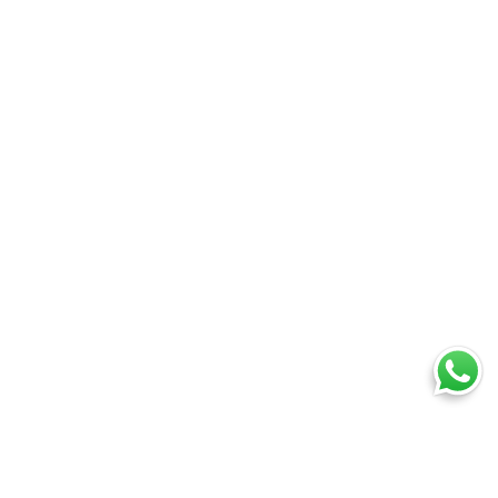
Ti trovi in:
SpedireSubito