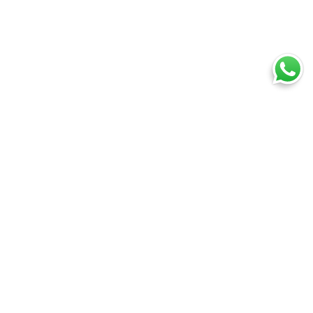
Ti trovi in:
SpedireSubito
Blog
HS CODE: Cos’è, quando e come va utilizzato
Cosa puoi spedire
Spedire un pacco
Spedire una busta