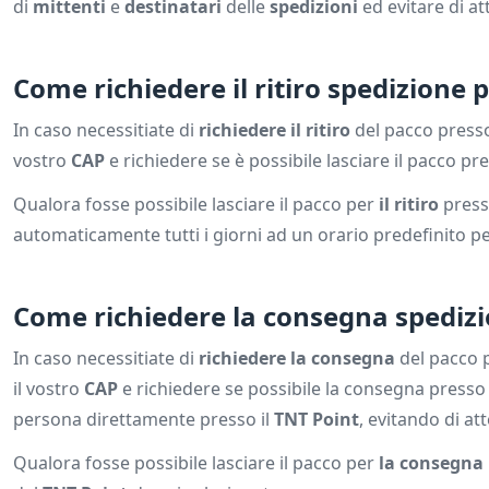
di
mittenti
e
destinatari
delle
spedizioni
ed evitare di at
Come richiedere il ritiro spedizione 
In caso necessitiate di
richiedere il ritiro
del pacco press
vostro
CAP
e richiedere se è possibile lasciare il pacco pre
Qualora fosse possibile lasciare il pacco per
il ritiro
pres
automaticamente tutti i giorni ad un orario predefinito per
Come richiedere la consegna spedizi
In caso necessitiate di
richiedere la consegna
del pacco 
il vostro
CAP
e richiedere se possibile la consegna presso 
persona direttamente presso il
TNT Point
, evitando di at
Qualora fosse possibile lasciare il pacco per
la consegna