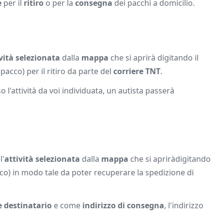
e
per il
ritiro
o per la
consegna
dei pacchi a domicilio.
vità selezionata
dalla
mappa
che si aprirà digitando il
pacco) per il ritiro da parte del
corriere TNT
.
o l'attività da voi individuata, un autista passerà
l'
attività selezionata
dalla
mappa
che si apriràdigitando
cco) in modo tale da poter recuperare la spedizione di
 destinatario
e come
indirizzo di consegna
, l'indirizzo