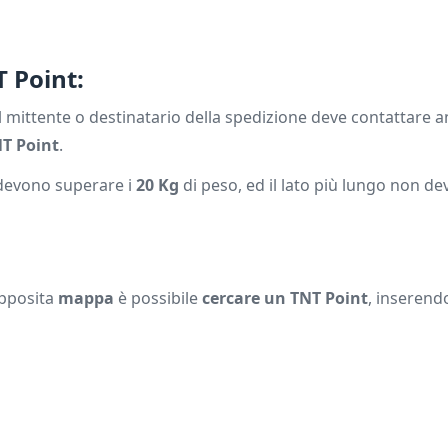
T Point:
l mittente o destinatario della spedizione deve contattare a
T Point
.
evono superare i
20 Kg
di peso, ed il lato più lungo non de
apposita
mappa
è possibile
cercare un TNT Point
, inserendo