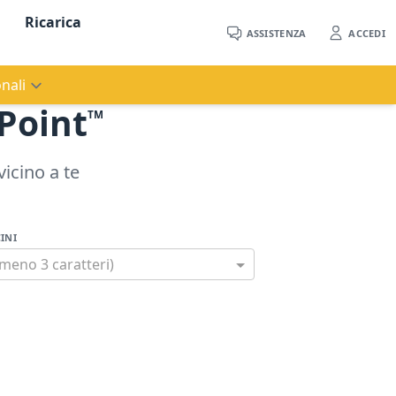
Ricarica
ASSISTENZA
ACCEDI
nali
Point
TM
vicino a te
INI
meno 3 caratteri)