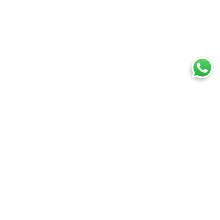
Ti trovi in:
SpedireSubito
Corriere espresso: confronta tutti i corrieri su prezzi e tempi
Corriere espresso Caserta
Cosa puoi spedire
Spedire un pacco