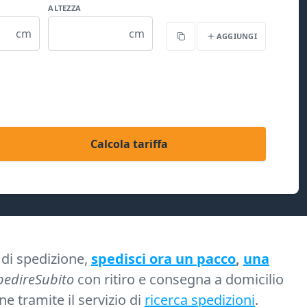
ALTEZZA
cm
cm
AGGIUNGI
Copia
Calcola tariffa
i di spedizione,
spedisci ora un pacco
,
una
pedireSubito
con ritiro e consegna a domicilio
e tramite il servizio di
ricerca spedizioni
.