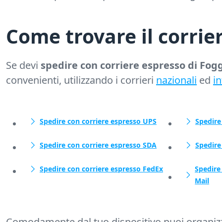
Come trovare il corrie
Se devi
spedire con corriere espresso di Fog
convenienti, utilizzando i corrieri
nazionali
ed
in
Spedire con corriere espresso UPS
Spedire
Spedire con corriere espresso SDA
Spedire
Spedire con corriere espresso FedEx
Spedire
Mail
Comodamente dal tuo dispositivo puoi organi