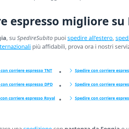
re espresso migliore su
gia
, su
SpedireSubito
puoi
spedire all’estero
,
sped
ternazionali
più affidabili, prova ora i nostri servi
 con corriere espresso TNT
Spedire con corriere espre
 con corriere espresso DPD
Spedire con corriere espre
 con corriere espresso Royal
Spedire con corriere espres
zzare una
spedizione
con
partenza da Foggia
o 