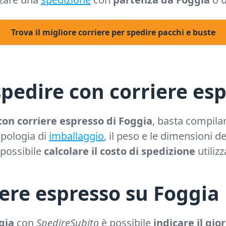
Trova il migliore corriere per spedire pacchi e buste
pedire con corriere esp
con corriere espresso di Foggia
, basta compilar
tipologia di
imballaggio
, il peso e le dimensioni d
è possibile
calcolare il costo di spedizione
utiliz
iere espresso su Foggia
gia
con
SpedireSubito
è possibile
indicare il gio