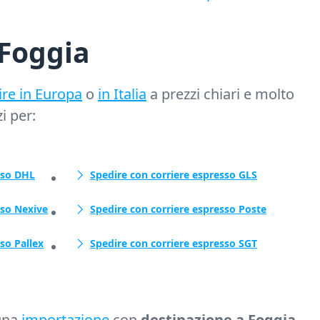
 Foggia
ire in Europa
o
in Italia
a prezzi chiari e molto
zi per:
sso DHL
Spedire con corriere espresso GLS
sso Nexive
Spedire con corriere espresso Poste
so Pallex
Spedire con corriere espresso SGT
una
importazione
con
destinazione a Foggia
.