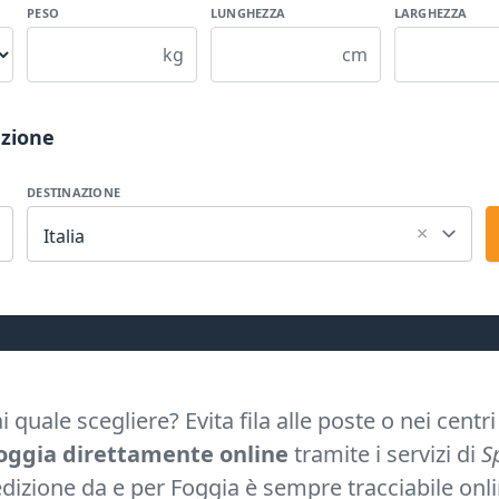
PESO
LUNGHEZZA
LARGHEZZA
kg
cm
azione
DESTINAZIONE
×
Italia
quale scegliere? Evita fila alle poste o nei centr
oggia direttamente online
tramite i servizi di
S
edizione da e per Foggia è sempre tracciabile onlin