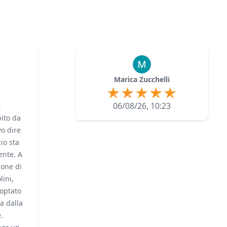
Marica Zucchelli
6
06/08/26, 10:23
ito da
o dire
zio sta
nte. A
ione di
ini,
optato
a dalla
.