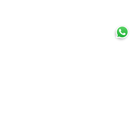
Ti trovi in:
SpedireSubito
Corriere espresso: confronta tutti i corrieri su prezzi e tempi
Corriere espresso Latina
Cosa puoi spedire
Spedire un pacco
Spedire una busta