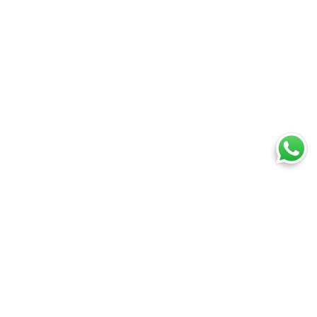
Ti trovi in:
SpedireSubito
Corriere espresso: confronta tutti i corrieri su prezzi e tempi
Corriere espresso Modena
Cosa puoi spedire