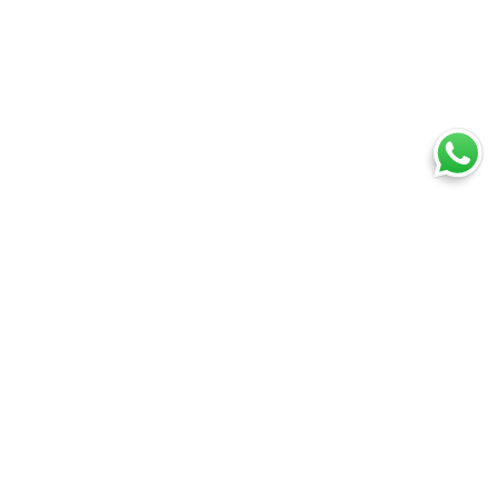
Ti trovi in:
SpedireSubito
Corriere espresso: confronta tutti i corrieri su prezzi e tempi
Corriere espresso Perugia
Cosa puoi spedire
Spedire un pacco