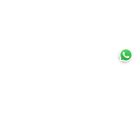
Ti trovi in:
SpedireSubito
Corriere espresso: confronta tutti i corrieri su prezzi e tempi
Corriere espresso Salerno
Cosa puoi spedire