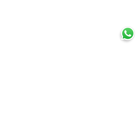
Ti trovi in:
SpedireSubito
Corriere espresso: confronta tutti i corrieri su prezzi e tempi
Corriere espresso Treviso
Cosa puoi spedire
Spedire un pacco
Spedire una busta