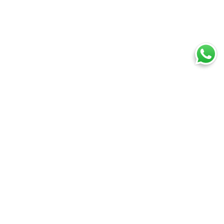
Ti trovi in:
SpedireSubito
Corriere espresso: confronta tutti i corrieri su prezzi e tempi
Corriere espresso Udine
Cosa puoi spedire
Spedire un pacco
Spedire una busta