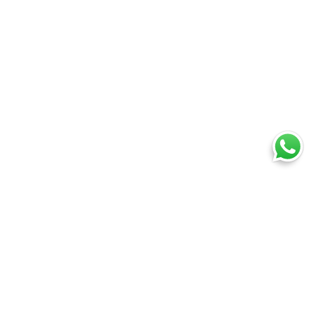
Ti trovi in:
SpedireSubito
Corriere espresso: confronta tutti i corrieri su prezzi e tempi
Corriere espresso Venezia
Cosa puoi spedire