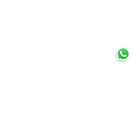
Ti trovi in:
SpedireSubito
Corriere espresso: confronta tutti i corrieri su prezzi e tempi
Corriere espresso Viterbo
Cosa puoi spedire