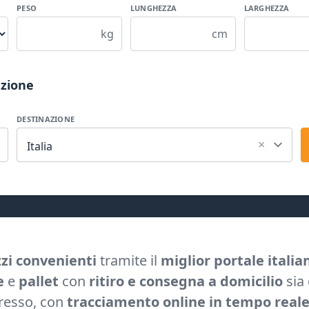
PESO
LUNGHEZZA
LARGHEZZA
kg
cm
azione
DESTINAZIONE
×
Italia
zzi convenienti
tramite il
miglior portale italia
e
e
pallet
con
ritiro e consegna a domicilio
sia
spresso, con
tracciamento online in tempo real