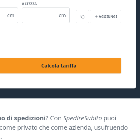
ALTEZZA
cm
cm
AGGIUNGI
Copia
Calcola tariffa
no di spedizioni
? Con
SpedireSubito
puoi
 come privato che come azienda, usufruendo
e
.