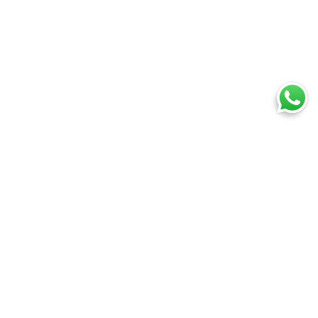
Ti trovi in:
SpedireSubito
Landing Europa 2025 - v1 bis
Cosa puoi spedire
Spedire un pacco
Spedire una busta