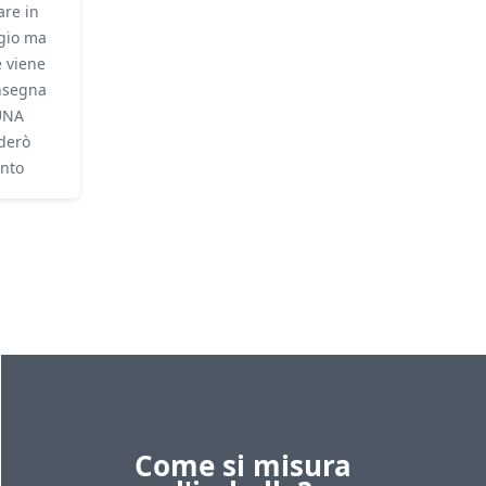
are in
agio ma
e viene
onsegna
UNA
derò
unto
Come si misura