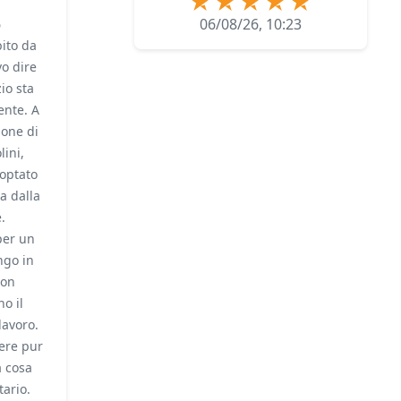
6
06/08/26, 10:23
ito da
o dire
zio sta
nte. A
ione di
ini,
optato
a dalla
.
per un
ngo in
Non
o il
lavoro.
iere pur
a cosa
tario.