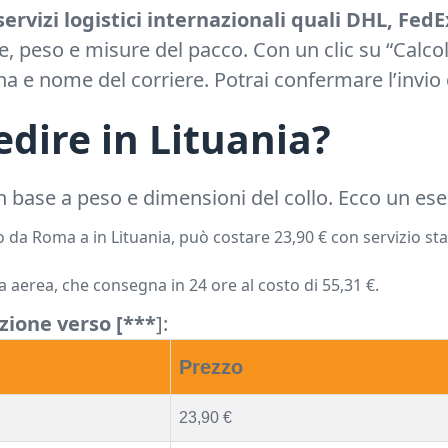
servizi logistici internazionali quali DHL, FedE
ne, peso e misure del pacco. Con un clic su “Calcola
na e nome del corriere. Potrai confermare l’invio
edire in Lituania?
n base a peso e dimensioni del collo. Ecco un es
a Roma a in Lituania, può costare 23,90 € con servizio stan
a aerea, che consegna in 24 ore al costo di 55,31 €.
izione verso [***
]:
Prezzo
23,90 €