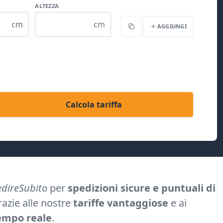
ALTEZZA
cm
cm
AGGIUNGI
Copia
Calcola tariffa
direSubito
per
spedizioni sicure e puntuali di
razie alle nostre
tariffe vantaggiose
e ai
tempo reale
.