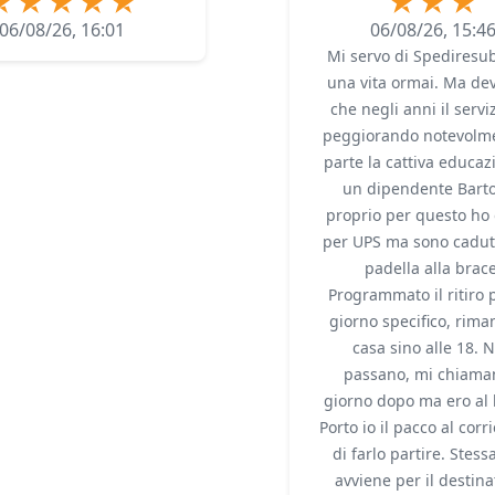
06/08/26, 16:01
06/08/26, 15:4
Mi servo di Spediresub
una vita ormai. Ma dev
che negli anni il servi
peggiorando notevolme
parte la cattiva educaz
un dipendente Bartol
proprio per questo ho 
per UPS ma sono cadut
padella alla brace
Programmato il ritiro 
giorno specifico, rima
casa sino alle 18. 
passano, mi chiaman
giorno dopo ma ero al 
Porto io il pacco al corr
di farlo partire. Stess
avviene per il destina