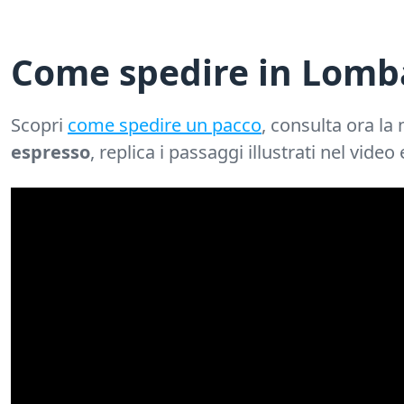
Come spedire in Lomba
Scopri
come spedire un pacco
, consulta ora la
espresso
, replica i passaggi illustrati nel video