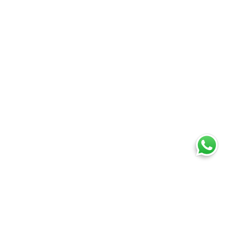
Ti trovi in:
SpedireSubito
Corriere espresso: confronta tutti i corrieri su prezzi e tempi
Spedire con GLS: come fare