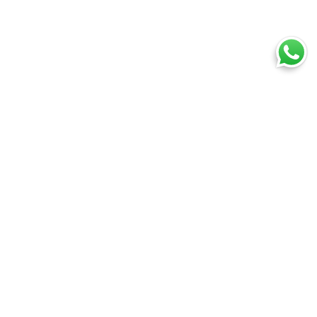
Ti trovi in:
SpedireSubito
Corriere espresso: confronta tutti i corrieri su prezzi e tempi
Spedire con Poste Italiane: come fare
Posta Prioritaria
Cosa puoi spedire
Spedire un pacco
Spedire una busta