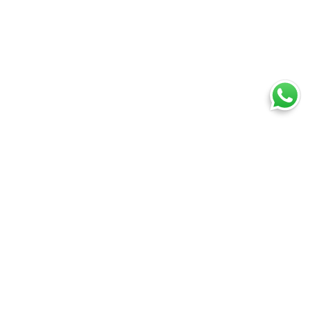
Ti trovi in:
SpedireSubito
Landing Europa 2025 - v1 tris
Cosa puoi spedire
Spedire un pacco
Spedire una busta