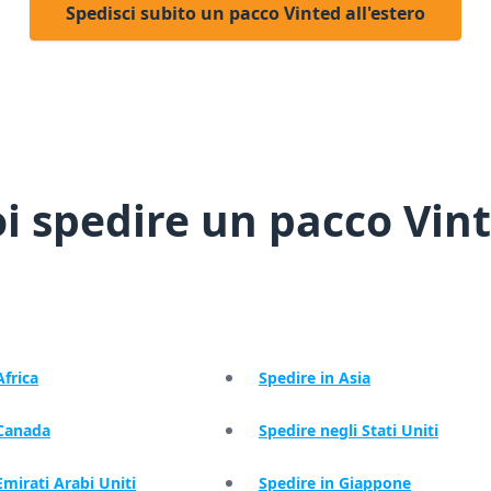
Spedisci subito un pacco Vinted all'estero
 spedire un pacco Vint
Africa
Spedire in Asia
 Canada
Spedire negli Stati Uniti
Emirati Arabi Uniti
Spedire in Giappone