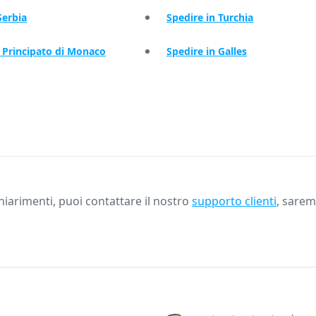
Serbia
Spedire in Turchia
l Principato di Monaco
Spedire in Galles
iarimenti, puoi contattare il nostro
supporto clienti
, saremo