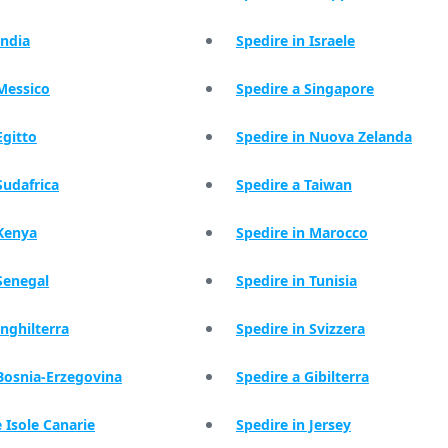
India
Spedire in Israele
 Messico
Spedire a Singapore
Egitto
Spedire in Nuova Zelanda
Sudafrica
Spedire a Taiwan
 Kenya
Spedire in Marocco
Senegal
Spedire in Tunisia
Inghilterra
Spedire in Svizzera
 Bosnia-Erzegovina
Spedire a Gibilterra
e Isole Canarie
Spedire in Jersey