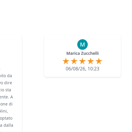
Marica Zucchelli
6
06/08/26, 10:23
ito da
o dire
zio sta
nte. A
ione di
ini,
optato
a dalla