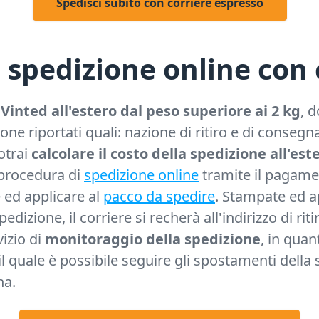
Spedisci subito con corriere espresso
spedizione online con 
Vinted all'estero dal peso superiore ai 2 kg
, 
ione riportati quali: nazione di ritiro e di consegn
otrai
calcolare il costo della spedizione all'est
 procedura di
spedizione online
tramite il pagamen
 ed applicare al
pacco da spedire
. Stampate ed ap
edizione, il corriere si recherà all'indirizzo di ri
vizio di
monitoraggio della spedizione
, in quan
l quale è possibile seguire gli spostamenti della 
na.