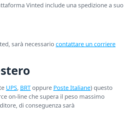
iattaforma Vinted include una spedizione a suo
nted, sarà necessario
contattare un corriere
estero
nte
UPS
,
BRT
oppure
Poste Italiane
) questo
rce on-line che supera il peso massimo
nditore, di conseguenza sarà