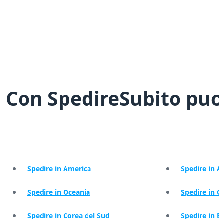
Con SpedireSubito puoi
Spedire in America
Spedire in 
Spedire in Oceania
Spedire in
Spedire in Corea del Sud
Spedire in 