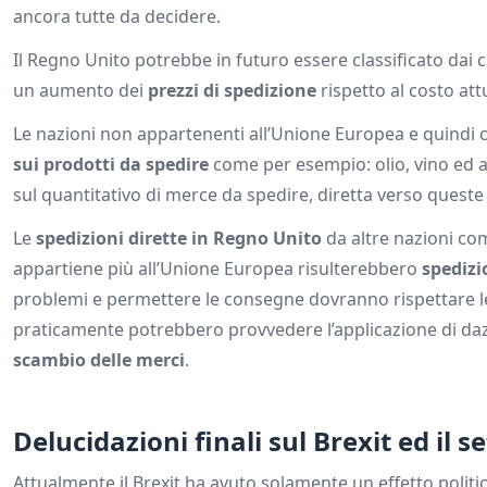
ancora tutte da decidere.
Il Regno Unito potrebbe in futuro essere classificato dai 
un aumento dei
prezzi di spedizione
rispetto al costo att
Le nazioni non appartenenti all’Unione Europea e quindi c
sui prodotti da spedire
come per esempio: olio, vino ed al
sul quantitativo di merce da spedire, diretta verso queste
Le
spedizioni dirette in Regno Unito
da altre nazioni com
appartiene più all’Unione Europea risulterebbero
spedizi
problemi e permettere le consegne dovranno rispettare 
praticamente potrebbero provvedere l’applicazione di daz
scambio delle merci
.
Delucidazioni finali sul Brexit ed il s
Attualmente il Brexit ha avuto solamente un effetto politi