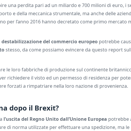
e una perdita pari ad un miliardo e 700 milioni di euro, i se
asporto e della meccanica strumentale, ma anche delle azien
aliano per l’anno 2016 hanno decretato come primo mercato m
e
destabilizzazione del commercio europeo
potrebbe caus
to
stesso, da come possiamo evincere da questo report sul
are le loro fabbriche di produzione sul continente britannic
ver richiedere il visto ed un permesso di residenza per pot
re forzati a rimpatriare nella loro nazione di provenienza.
a dopo il Brexit?
ma
l’uscita del Regno Unito dall’Unione Europea
potrebbe 
ure di norma utilizzate per effettuare una spedizione, ma le