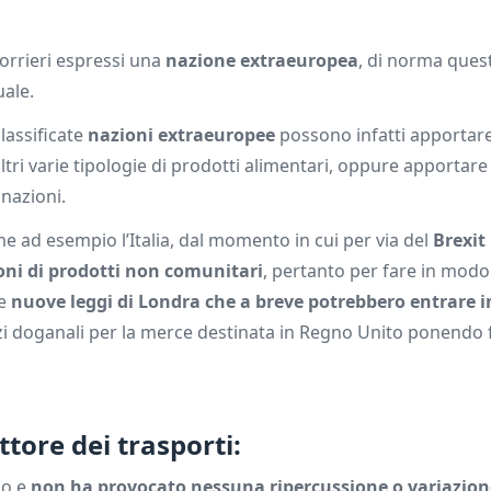
corrieri espressi una
nazione extraeuropea
, di norma que
uale.
lassificate
nazioni extraeuropee
possono infatti apportar
tri varie tipologie di prodotti alimentari, oppure apportare 
 nazioni.
e ad esempio l’Italia, dal momento in cui per via del
Brexit
oni di prodotti non comunitari
, pertanto per fare in modo
le
nuove leggi di Londra che a breve potrebbero entrare i
i doganali per la merce destinata in Regno Unito ponendo 
ettore dei trasporti:
co e
non ha provocato nessuna ripercussione o variazion