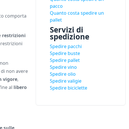
pacco
Quanto costa spedire un
sto comporta
pallet
Servizi di
spedizione
e
restrizioni
restrizioni
Spedire pacchi
Spedire buste
Spedire pallet
non
Spedire vino
 di non avere
Spedire olio
n vigore
,
Spedire valigie
fine al
libero
Spedire biciclette
e sulle