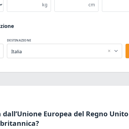
kg
cm
azione
DESTINAZIONE
×
Italia
ta dall’Unione Europea del Regno Unito
 britannica?