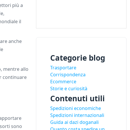
ttori più a
de,
ondiale il
are anche
le
Categorie blog
Trasportare
o, mentre allo
Corrispondenza
er continuare
Ecommerce
Storie e curiosità
Contenuti utili
Spedizioni economiche
Spedizioni internazionali
apportare
Guida ai dazi doganali
 sorti sono
Quanto costa spedire un