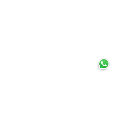
Ti trovi in:
SpedireSubito
Blog
Dichiarazione libera esportazione: quando serve