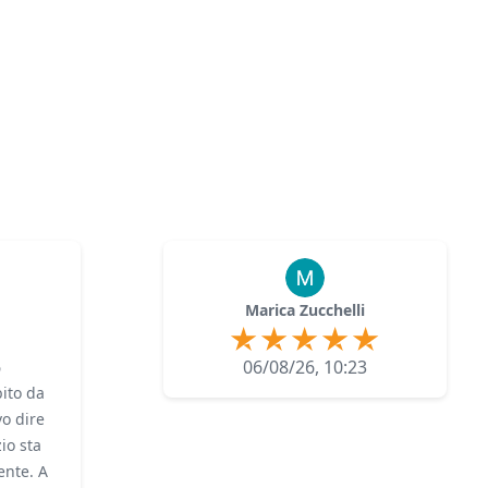
Marica Zucchelli
6
06/08/26, 10:23
ito da
o dire
zio sta
nte. A