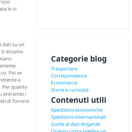
rizzo
ta lo si
i dati su un
 ti diciamo
Categorie blog
 usano
tamente
Trasportare
cco. Poi se
Corrispondenza
mittente e
Ecommerce
e. Per quanto
Storie e curiosità
su entrambi i
Contenuti utili
ti di fornirvi
Spedizioni economiche
Spedizioni internazionali
Guida ai dazi doganali
Quanto costa spedire un