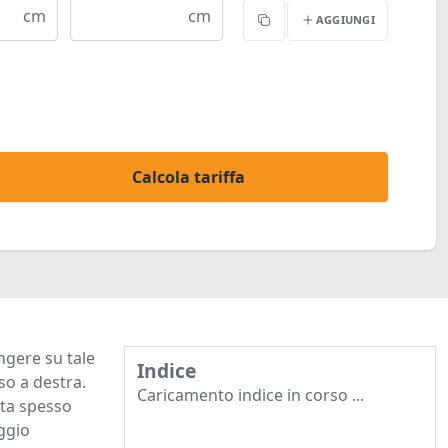
cm
cm
AGGIUNGI
Copia
Calcola tariffa
ngere su tale
Indice
so a destra.
Caricamento indice in corso ...
ita spesso
ggio