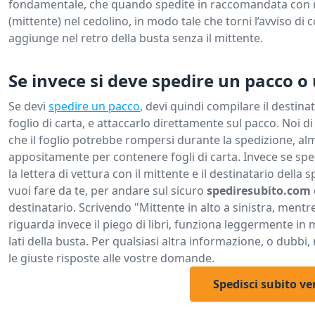
fondamentale, che quando spedite in raccomandata con ric
(mittente) nel cedolino, in modo tale che torni l’avviso di
aggiunge nel retro della busta senza il mittente.
Se invece si deve spedire un pacco o
Se devi
spedire un pacco
, devi quindi compilare il destina
foglio di carta, e attaccarlo direttamente sul pacco. Noi d
che il foglio potrebbe rompersi durante la spedizione, al
appositamente per contenere fogli di carta. Invece se spe
la lettera di vettura con il mittente e il destinatario dell
vuoi fare da te, per andare sul sicuro
spediresubito.com
destinatario. Scrivendo "Mittente in alto a sinistra, mentre
riguarda invece il piego di libri, funziona leggermente in m
lati della busta. Per qualsiasi altra informazione, o dubbi,
le giuste risposte alle vostre domande.
Spedisci subito ve