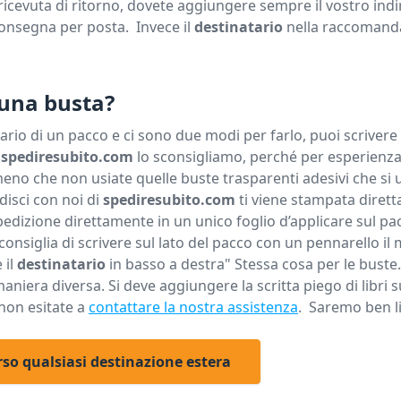
evuta di ritorno, dovete aggiungere sempre il vostro indi
 consegna per posta. Invece il
destinatario
nella raccomanda
 una busta?
tario di un pacco e ci sono due modi per farlo, puoi scrivere 
i
spediresubito.com
lo sconsigliamo, perché per esperienza
meno che non usiate quelle buste trasparenti adesivi che si
disci con noi di
spediresubito.com
ti viene stampata diret
a spedizione direttamente in un unico foglio d’applicare sul pa
consiglia di scrivere sul lato del pacco con un pennarello il 
 il
destinatario
in basso a destra" Stessa cosa per le bust
aniera diversa. Si deve aggiungere la scritta piego di libri 
 non esitate a
contattare la nostra assistenza
. Saremo ben lie
rso qualsiasi destinazione estera