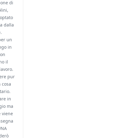
ione di
ini,
optato
a dalla
.
per un
ngo in
Non
o il
lavoro.
iere pur
a cosa
tario.
are in
agio ma
e viene
onsegna
UNA
derò