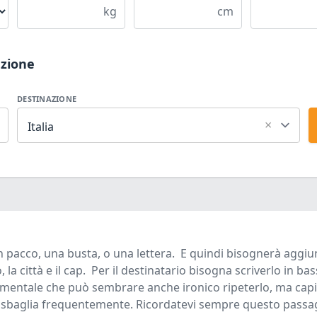
kg
cm
azione
DESTINAZIONE
×
Italia
 un pacco, una busta, o una lettera. E quindi bisognerà aggiu
la città e il cap. Per il destinatario bisogna scriverlo in bas
amentale che può sembrare anche ironico ripeterlo, ma cap
e sbaglia frequentemente. Ricordatevi sempre questo passa