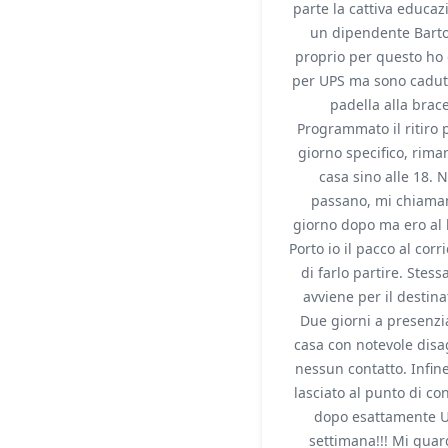
parte la cattiva educaz
un dipendente Bartol
proprio per questo ho 
per UPS ma sono cadut
padella alla brace
Programmato il ritiro 
giorno specifico, rima
casa sino alle 18. 
passano, mi chiaman
giorno dopo ma ero al 
Porto io il pacco al corr
di farlo partire. Stess
avviene per il destina
Due giorni a presenzi
casa con notevole dis
nessun contatto. Infin
lasciato al punto di c
dopo esattamente 
settimana!!! Mi guar