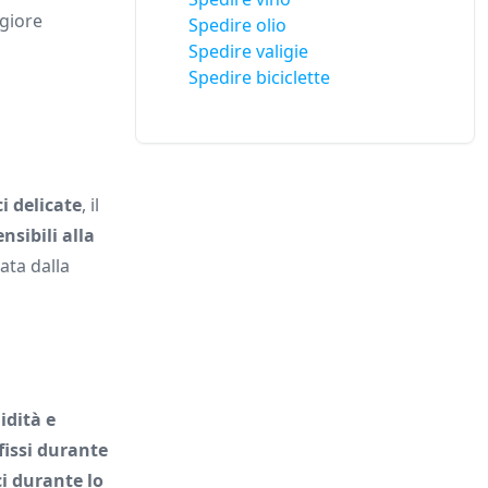
giore
Spedire olio
Spedire valigie
Spedire biciclette
i delicate
, il
nsibili alla
ta dalla
idità e
issi durante
ci durante lo