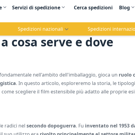
e
Servizi di spedizione
Cerca spedizioni
Blog
Spedizioni nazionali
Spedizioni internazio
, a cosa serve e dove
fondamentale nell'ambito dell'imballaggio, gioca un
ruolo c
gistica
. In questo articolo, esploreremo la storia, le tipologi
u come scegliere il film estensibile più adatto alle proprie es
e radici nel
secondo dopoguerra
. Fu
inventato nel 1953 d
 il suo utilizzo era
rivolto principalmente al settore milita