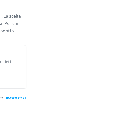
. La scelta
ti
. Per chi
prodotto
 lieti
IA:
TRASPORTARE