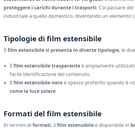
proteggere i carichi durante i trasporti
. Col passare del
industriale a quello domestico, diventando un elemento ch
Tipologie di film estensibile
Il
film estensibile si presenta in diverse tipologie
, le du
Il
film estensibile trasparente
è ampiamente utilizzat
facile identificazione del contenuto.
Il
film estensibile nero
è spesso preferito quando è ri
come la luce solare
.
Formati del film estensibile
In termini di
formati
, il
film estensibile
è disponibile in
b