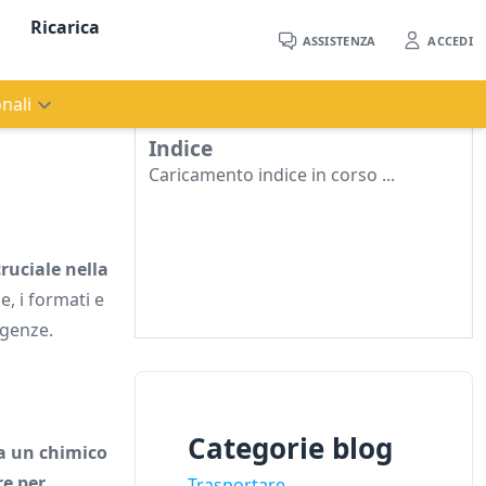
Ricarica
ASSISTENZA
ACCEDI
nali
Indice
Caricamento indice in corso ...
ruciale nella
e, i formati e
igenze.
Categorie blog
a un chimico
re per
Trasportare