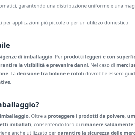
utomatici, garantendo una distribuzione uniforme e una mag
ti per applicazioni più piccole o per un utilizzo domestico.
ile
esigenze di imballaggio
. Per
prodotti leggeri e con superfic
rantire la visibilità e prevenire dann
i. Nel caso di
merci se
ione
. La
decisione tra bobine e rotoli
dovrebbe essere guida
ative
.
imballaggio?
'imballaggio
. Oltre a
proteggere i prodotti da polvere, um
etti imballati
, consentendo loro di
rimanere saldamente f
e viene anche utilizzato per
garantire la sicurezza delle mer