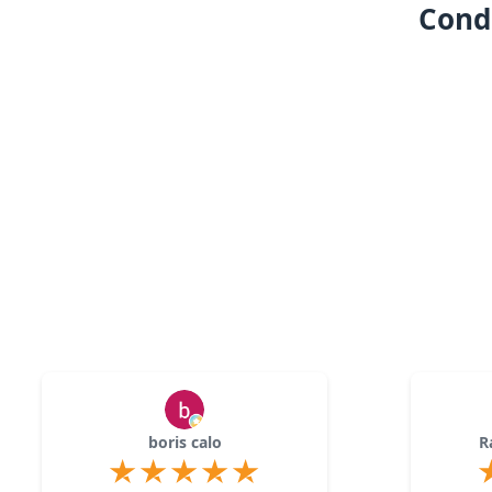
Condi
boris calo
R