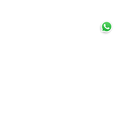
Ti trovi in:
SpedireSubito
Blog
Fuel surcharge e supplemento carburante
Cosa puoi spedire
Spedire un pacco
Spedire una busta