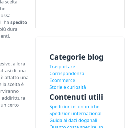
la scelta
che
possa
gli ha
spedito
 più dura
enti.
Categorie blog
sivo, allora
Trasportare
ttasi di una
Corrispondenza
 è affatto una
Ecommerce
 la scelta è
Storie e curiosità
erviranno
Contenuti utili
O addirittura
i un certo
Spedizioni economiche
Spedizioni internazionali
Guida ai dazi doganali
Quanto costa spedire un