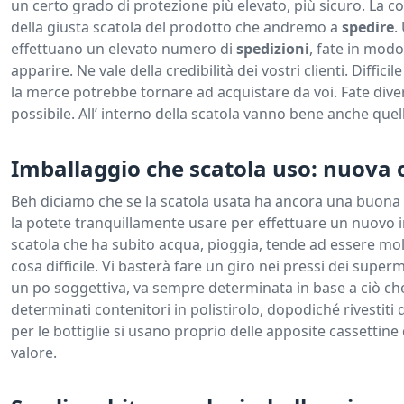
un certo grado di protezione più elevato, più sicuro. La c
della giusta scatola del prodotto che andremo a
spedire
.
effettuano un elevato numero di
spedizioni
, fate in modo
apparire. Ne vale della credibilità dei vostri clienti. Diffi
la merce potrebbe tornare ad acquistare da voi. Fate diver
possibile. All’ interno della scatola vanno bene anche quel
Imballaggio che scatola uso: nuova 
Beh diciamo che se la scatola usata ha ancora una buona re
la potete tranquillamente usare per effettuare un nuovo i
scatola che ha subito acqua, pioggia, tende ad essere molle
cosa difficile. Vi basterà fare un giro nei pressi dei supe
un po soggettiva, va sempre determinata in base a ciò che
determinati contenitori in polistirolo, dopodiché rivestiti 
per le bottiglie si usano proprio delle apposite cassettine 
valore.