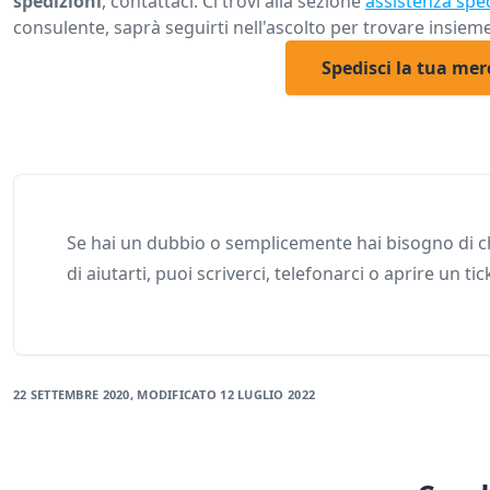
spedizioni
, contattaci. Ci trovi alla sezione
assistenza spe
consulente, saprà seguirti nell'ascolto per trovare insieme
Spedisci la tua mer
Se hai un dubbio o semplicemente hai bisogno di ch
di aiutarti, puoi scriverci, telefonarci o aprire un tic
22 SETTEMBRE 2020
, MODIFICATO
12 LUGLIO 2022