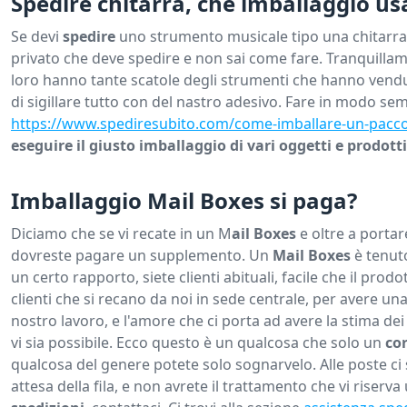
Spedire chitarra, che imballaggio us
Se devi
spedire
uno strumento musicale tipo una chitarra,
privato che deve spedire e non sai come fare. Tranquillam
loro hanno tante scatole degli strumenti che hanno vendu
di sigillare tutto con del nastro adesivo. Fare in modo sem
https://www.spediresubito.com/come-imballare-un-pacc
eseguire il giusto imballaggio di vari oggetti e prodotti
Imballaggio Mail Boxes si paga?
Diciamo che se vi recate in un M
ail Boxes
e oltre a portar
dovreste pagare un supplemento. Un
Mail Boxes
è tenut
un certo rapporto, siete clienti abituali, facile che il prod
clienti che si recano da noi in sede centrale, per avere u
nostro lavoro, e l'amore che ci porta ad avere la stima dei 
vi sia possibile. Ecco questo è un qualcosa che solo un
cor
qualcosa del genere potete solo sognarvelo. Alle poste ci si
attesa della fila, e non avrete il trattamento che vi riserva