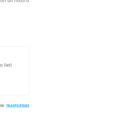
 con un nostro
 lieti
IA:
TRASPORTARE