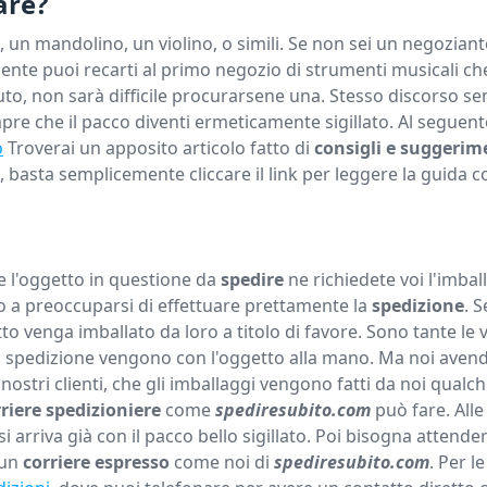
are?
 un mandolino, un violino, o simili. Se non sei un negozian
ente puoi recarti al primo negozio di strumenti musicali che
to, non sarà difficile procurarsene una. Stesso discorso s
pre che il pacco diventi ermeticamente sigillato. Al seguente
o
Troverai un apposito articolo fatto di
consigli e suggerim
, basta semplicemente cliccare il link per leggere la guida 
e l'oggetto in questione da
spedire
ne richiedete voi l'imbal
o a preoccuparsi di effettuare prettamente la
spedizione
. 
otto venga imballato da loro a titolo di favore. Sono tante le v
na spedizione vengono con l'oggetto alla mano. Ma noi avend
nostri clienti, che gli imballaggi vengono fatti da noi qualc
riere
spedizioniere
come
spediresubito.com
può fare. Alle
 arriva già con il pacco bello sigillato. Poi bisogna attender
 un
corriere espresso
come noi di
spediresubito.com
. Per l