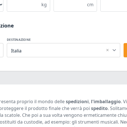
kg
cm
azione
DESTINAZIONE
×
Italia
presenta proprio il mondo delle
spedizioni
,
l'imballaggio
. V
proteggere il prodotto finale che verrà poi
spedito
. Solita
o da scatole. Che poi a sua volta vengono ermeticamente chiu
stituiti da custodie, ad esempio: gli strumenti musicali. Ne