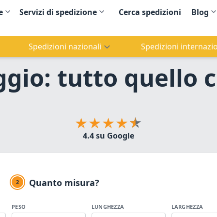
e
Servizi di spedizione
Cerca spedizioni
Blog
Spedizioni nazionali
Spedizioni internazio
gio: tutto quello 
4.4 su Google
Quanto misura?
2
PESO
LUNGHEZZA
LARGHEZZA