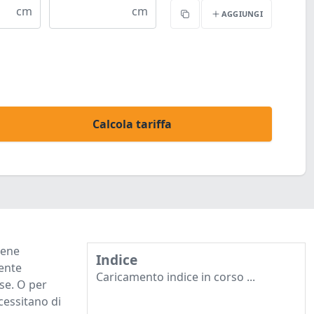
cm
cm
AGGIUNGI
Copia
Calcola tariffa
iene
Indice
mente
Caricamento indice in corso ...
se. O per
cessitano di