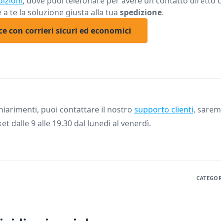
dizioni
, dove puoi telefonare per avere un contatto diretto
 a te la soluzione giusta alla tua
spedizione
.
ce con corrieri sicuri ed economici
iarimenti, puoi contattare il nostro
supporto clienti
, saremo
ket dalle 9 alle 19.30 dal lunedì al venerdì.
CATEGOR