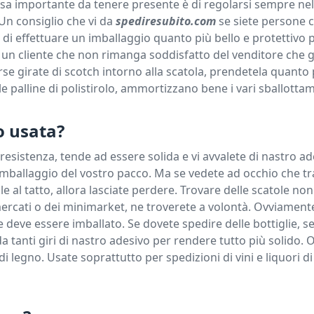
osa importante da tenere presente è di regolarsi sempre nel
 Un consiglio che vi da
spediresubito.com
se siete persone 
 di effettuare un imballaggio quanto più bello e protettivo 
cile un cliente che non rimanga soddisfatto del venditore che 
se girate di scotch intorno alla scatola, prendetela quanto
le palline di polistirolo, ammortizzano bene i vari sballottam
o usata?
sistenza, tende ad essere solida e vi avvalete di nastro ade
mballaggio del vostro pacco. Ma se vedete ad occhio che tra
 al tatto, allora lasciate perdere. Trovare delle scatole non
rmercati o dei minimarket, ne troverete a volontà. Ovviamente
 deve essere imballato. Se dovete spedire delle bottiglie, s
da tanti giri di nastro adesivo per rendere tutto più solido. 
di legno. Usate soprattutto per spedizioni di vini e liquori d