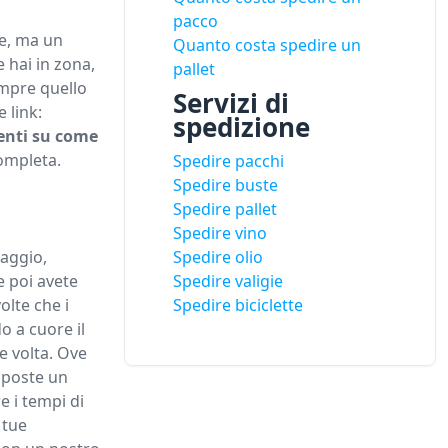
pacco
te, ma un
Quanto costa spedire un
 hai in zona,
pallet
empre quello
Servizi di
 link:
spedizione
enti su come
completa.
Spedire pacchi
Spedire buste
Spedire pallet
Spedire vino
laggio,
Spedire olio
Se poi avete
Spedire valigie
olte che i
Spedire biciclette
o a cuore il
he volta. Ove
 poste un
e i tempi di
e tue