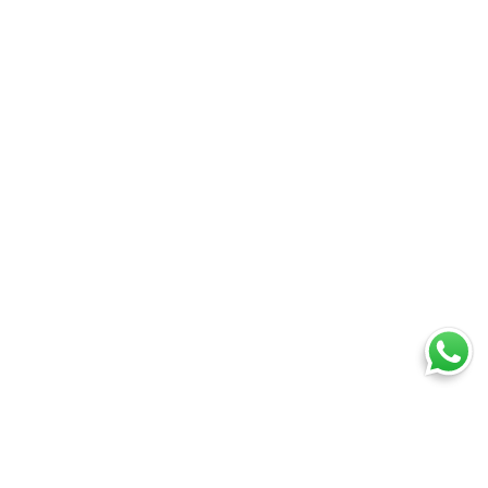
Ti trovi in:
SpedireSubito
Blog