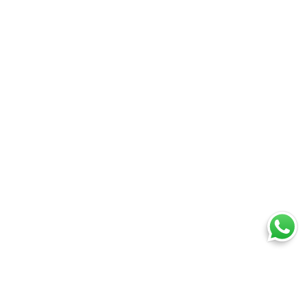
Ti trovi in:
SpedireSubito
Blog